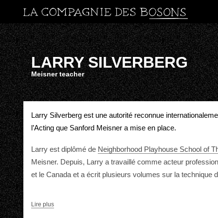
LARRY SILVERBERG
Meisner teacher
Larry Silverberg est une autorité reconnue internationalem
l’Acting que Sanford Meisner a mise en place.
Larry est diplômé de
Neighborhood Playhouse School of T
Meisner. Depuis, Larry a travaillé comme acteur profession
et le Canada et a écrit plusieurs volumes sur la technique
Lire